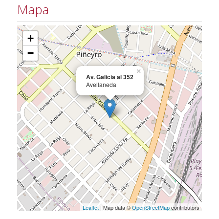
Mapa
+
−
×
Av. Galicia al 352
Avellaneda
Leaflet
| Map data ©
OpenStreetMap
contributors